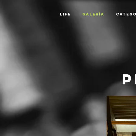
LIFE
Galería
Catego
P