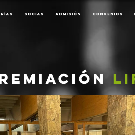
rías
Socias
ADMISIÓN
CONVENIOS
remiación
LI